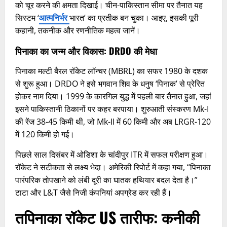
को चूर करने की क्षमता दिखाई। चीन-पाकिस्तान सीमा पर तैनात यह
सिस्टम ‘
आत्मनिर्भर
भारत’ का प्रतीक बन चुका। आइए, इसकी पूरी
कहानी, तकनीक और रणनीतिक महत्व जानें।​
पिनाका का जन्म और विकास: DRDO की मेधा
पिनाका मल्टी बैरल रॉकेट लॉन्चर (MBRL) का सफर 1980 के दशक
से शुरू हुआ। DRDO ने इसे भगवान शिव के धनुष ‘पिनाक’ से प्रेरित
होकर नाम दिया। 1999 के कारगिल युद्ध में पहली बार तैनात हुआ, जहां
इसने पाकिस्तानी ठिकानों पर कहर बरपाया। शुरुआती संस्करण Mk-I
की रेंज 38-45 किमी थी, जो Mk-II में 60 किमी और अब LRGR-120
में 120 किमी हो गई।
पिछले साल दिसंबर में ओडिशा के चांदीपुर ITR में सफल परीक्षण हुआ।
रॉकेट ने सटीकता से लक्ष्य भेदा। अमेरिकी रिपोर्ट में कहा गया, “पिनाका
पारंपरिक तोपखाने को लंबी दूरी का घातक हथियार बदल देता है।”
टाटा और L&T जैसे निजी कंपनियां अपग्रेड कर रही हैं।
त
पिनाका रॉकेट US तारीफ
:
कनीकी