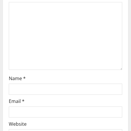
a
t
i
o
n
Name
*
Email
*
Website