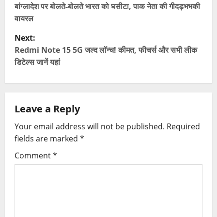
o
बांग्लादेश पर बोलते-बोलते भारत को घसीटा, पाक नेता की गीदड़भभकी
वायरल
s
Next:
t
Redmi Note 15 5G जल्द लॉन्च! कीमत, फीचर्स और सभी लीक
डिटेल्स जानें यहां
n
a
Leave a Reply
v
Your email address will not be published.
Required
i
fields are marked
*
g
Comment
*
a
t
i