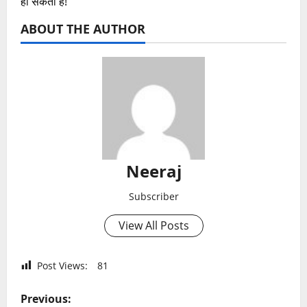
हो सकता है!
ABOUT THE AUTHOR
Neeraj
Subscriber
View All Posts
Post Views:
81
P
Previous: