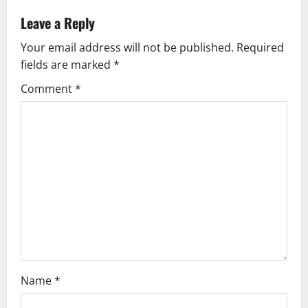
v
Leave a Reply
Your email address will not be published.
Required
i
fields are marked
*
g
Comment
*
a
t
i
o
n
Name
*