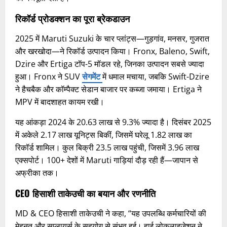
रिकॉर्ड प्रोडक्शन का पूरा ब्रेकडाउन
2025 में Maruti Suzuki के चार प्लांट्स—गुड़गांव, मनसर, गुजरात
और खरखोदा—ने रिकॉर्ड उत्पादन किया। Fronx, Baleno, Swift,
Dzire और Ertiga टॉप-5 मॉडल रहे, जिनका उत्पादन सबसे ज्यादा
हुआ। Fronx ने SUV
सेगमेंट
में धमाल मचाया, जबकि Swift-Dzire
ने हैचबैक और कॉम्पैक्ट सेडान बाजार पर कब्जा जमाया। Ertiga ने
MPV में बादशाहत कायम रखी।
यह आंकड़ा 2024 के 20.63 लाख से 9.3% ज्यादा है। दिसंबर 2025
में अकेले 2.17 लाख यूनिट्स बिकीं, जिसमें घरेलू 1.82 लाख का
रिकॉर्ड शामिल। कुल बिक्री 23.5 लाख पहुंची, जिसमें 3.96 लाख
एक्सपोर्ट। 100+ देशों में Maruti गाड़ियां दौड़ रही हैं—जापान से
अफ्रीका तक।​
CEO हिसाशी ताकेउची का बयान और रणनीति
MD & CEO हिसाशी ताकेउची ने कहा, “यह उपलब्धि कर्मचारियों की
मेहनत और सप्लायर्स के सहयोग से संभव हुई। हाई लोकलाइजेशन ने