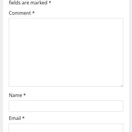
fields are marked
*
g
Comment
*
a
t
i
o
n
Name
*
Email
*