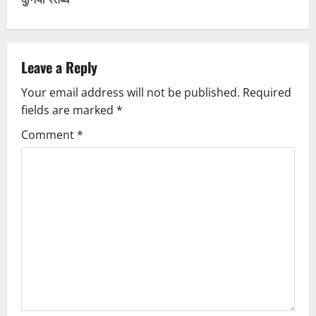
n
a
v
Leave a Reply
Your email address will not be published.
Required
i
fields are marked
*
g
Comment
*
a
t
i
o
n