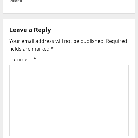
जाओगे!’
n
a
Leave a Reply
v
Your email address will not be published.
Required
i
fields are marked
*
g
Comment
*
a
t
i
o
n