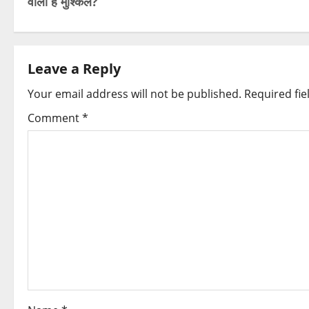
वाली है मुश्किलें?
s
t
Leave a Reply
n
Your email address will not be published.
Required fi
a
Comment
*
v
i
g
a
t
i