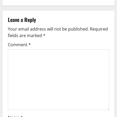
a
v
Leave a Reply
Your email address will not be published.
Required
i
fields are marked
*
g
Comment
*
a
t
i
o
n