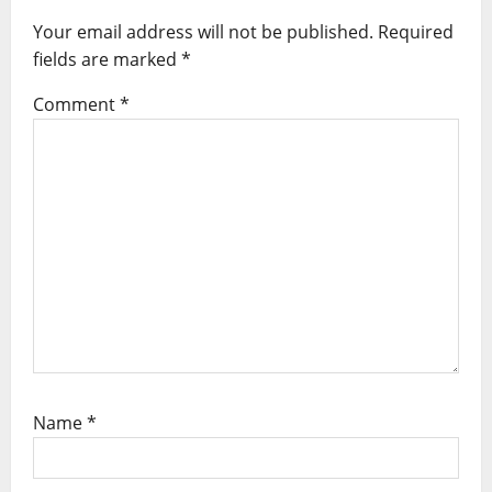
a
Your email address will not be published.
Required
fields are marked
*
t
i
Comment
*
o
n
Name
*