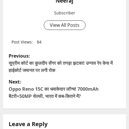
Neeraj
Subscriber
View All Posts
Post Views:
84
P
Previous:
o
सुप्रीम कोर्ट का कुलदीप सेंगर को तगड़ा झटका! उन्नाव रेप केस में
s
हाईकोर्ट जमानत पर लगी रोक
t
Next:
n
Oppo Reno 15C का धमाकेदार लॉन्च! 7000mAh
बैटरी+50MP सेल्फी, भारत में कब-कितने में?
a
v
i
Leave a Reply
g