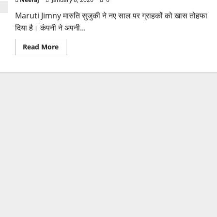
Maruti Jimny मारुति सुजुकी ने नए साल पर ग्राहकों को खास तोहफा
दिया है। कंपनी ने अपनी...
Read
Read More
more
about
मारुति
का
न्यू
ईयर
गिफ्ट!
₹2
लाख
तक
सस्ती
हुई
ये
कार
—
अब
इतनी
रह
गई
कीमत