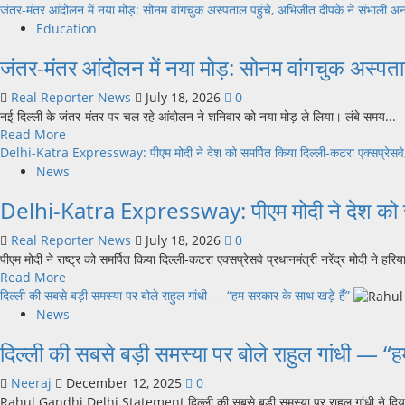
more
जंतर-मंतर आंदोलन में नया मोड़: सोनम वांगचुक अस्पताल पहुंचे, अभिजीत दीपके ने संभाली
के
डायवर्जन;
about
दौरान
Education
घर
जंतर-
हंगामा,
से
जंतर-मंतर आंदोलन में नया मोड़: सोनम वांगचुक अस्प
मंतर
प्रदर्शनकारियों
निकलने
पर
पर
से
Real Reporter News
July 18, 2026
0
अभिजीत
लाठीचार्ज;
पहले
नई दिल्ली के जंतर-मंतर पर चल रहे आंदोलन ने शनिवार को नया मोड़ ले लिया। लंबे समय...
दीपके
संसद
जान
Read
Read More
पर
सत्र
लें
more
Delhi-Katra Expressway: पीएम मोदी ने देश को समर्पित किया दिल्ली-कटरा एक्सप्रेसवे, अब सिर
महिला
के
अपडेट
about
ने
News
पहले
जंतर-
फेंकी
दिन
Delhi-Katra Expressway: पीएम मोदी ने देश को समर्पित 
मंतर
स्याही,
हाई
आंदोलन
थप्पड़
अलर्ट
Real Reporter News
July 18, 2026
0
में
मारने
पीएम मोदी ने राष्ट्र को समर्पित किया दिल्ली-कटरा एक्सप्रेसवे प्रधानमंत्री नरेंद्र मोदी ने हरियाण
नया
की
Read
Read More
मोड़:
भी
more
दिल्ली की सबसे बड़ी समस्या पर बोले राहुल गांधी — “हम सरकार के साथ खड़े हैं”
सोनम
कोशिश;
about
वांगचुक
News
प्रदर्शन
Delhi-
अस्पताल
स्थल
दिल्ली की सबसे बड़ी समस्या पर बोले राहुल गांधी — “ह
Katra
पहुंचे,
पर
Expressway:
अभिजीत
मचा
Neeraj
December 12, 2025
0
पीएम
दीपके
हंगामा
Rahul Gandhi Delhi Statement दिल्ली की सबसे बड़ी समस्या पर राहुल गांधी ने दिया
मोदी
ने