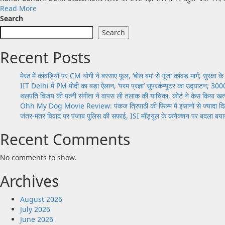
Read
Read More
ने
संभाली
more
Search
देश
अनशन
about
को
की
Search
दिल्ली
समर्पित
कमान
की
किया
Recent Posts
सबसे
दिल्ली-
बड़ी
कटरा
मेरठ में कांवड़ियों पर CM योगी ने बरसाए फूल, ‘बोल बम’ से गूंजा कांवड़ मार्ग; सुरक्षा क
समस्या
एक्सप्रेसवे,
IIT Delhi में PM मोदी का बड़ा ऐलान, ‘परम प्रज्ञा’ सुपरकंप्यूटर का उद्घाटन; 3000 
पर
अब
थलपति विजय की पत्नी संगीता ने वापस ली तलाक की याचिका, कोर्ट ने केस किया खत्म;
बोले
सिर्फ
Ohh My Dog Movie Review: पंकज त्रिपाठी की फिल्म में इंसानों से ज्यादा दिल
राहुल
6
जंतर-मंतर विवाद पर पंजाब पुलिस की सफाई, ISI मॉड्यूल के कनेक्शन पर बदला बया
गांधी
घंटे
—
में
Recent Comments
“हम
पहुंचेंगे
सरकार
माता
No comments to show.
के
वैष्णो
साथ
देवी
Archives
खड़े
हैं”
August 2026
July 2026
June 2026