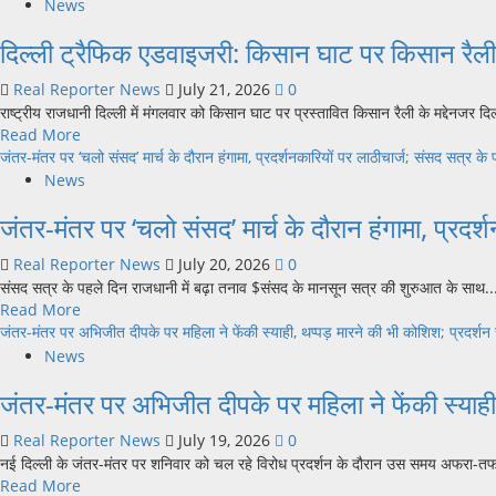
about
शिक्षा
News
संसद
मंत्री
दिल्ली ट्रैफिक एडवाइजरी: किसान घाट पर किसान रैली 
पहुंची
के
‘कॉकरोच
इस्तीफे
Real Reporter News
July 21, 2026
0
जनता
के
राष्ट्रीय राजधानी दिल्ली में मंगलवार को किसान घाट पर प्रस्तावित किसान रैली के मद्देनजर दिल
पार्टी’,
बाद
Read
Read More
विरोध
भी
more
जंतर-मंतर पर ‘चलो संसद’ मार्च के दौरान हंगामा, प्रदर्शनकारियों पर लाठीचार्ज; संसद सत्र के
प्रदर्शन
आंदोलन
about
ने
News
खत्म
दिल्ली
खींचा
नहीं,
जंतर-मंतर पर ‘चलो संसद’ मार्च के दौरान हंगामा, प्रदर
ट्रैफिक
पूरे
जानिए
एडवाइजरी:
देश
क्या
Real Reporter News
July 20, 2026
0
किसान
का
हैं
संसद सत्र के पहले दिन राजधानी में बढ़ा तनाव $संसद के मानसून सत्र की शुरुआत के साथ..
घाट
ध्यान
प्रदर्शनकारियों
Read
Read More
पर
की
more
जंतर-मंतर पर अभिजीत दीपके पर महिला ने फेंकी स्याही, थप्पड़ मारने की भी कोशिश; प्रदर्शन
किसान
मांगें
about
रैली
News
जंतर-
आज,
जंतर-मंतर पर अभिजीत दीपके पर महिला ने फेंकी स्याही,
मंतर
कई
पर
मार्गों
Real Reporter News
July 19, 2026
0
‘चलो
पर
नई दिल्ली के जंतर-मंतर पर शनिवार को चल रहे विरोध प्रदर्शन के दौरान उस समय अफरा-तफ
संसद’
रहेगा
Read
Read More
मार्च
ट्रैफिक