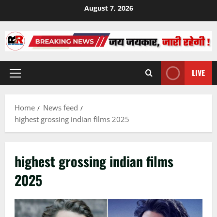
Skip
August 7, 2026
to
content
LIVE
Primary
Menu
Home
News feed
highest grossing indian films 2025
highest grossing indian films
2025