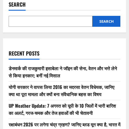
सैयारा
SEARCH
को
पछाड़ा
2025
की
तीसरी
SEARCH
सबसे
ज्यादा
कमाने
वाली
भारतीय
फिल्म
बनी,
RECENT POSTS
रणवीर
सिंह
की
धमाकेदार
डेनमार्क की राजकुमारी इसाबेला ने जॉइन की सेना, वेतन और भत्ते लेने
कमबैक!
से किया इनकार; बनीं नई मिसाल
योगी सरकार ने वापस लिया 2016 का मदरसा वेतन विधेयक, जानिए
क्या था पूरा मामला और क्यों बना संवैधानिक बहस का विषय
UP Weather Update: 7 अगस्त को यूपी के 10 जिलों में भारी बारिश
का अलर्ट, गरज-चमक और तेज हवाओं की भी चेतावनी
रक्षाबंधन 2026 पर लगेगा चंद्र ग्रहण? जानिए ब्लड मून क्या है, भारत में