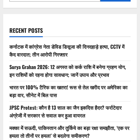
भरोसा
लौटाने
के
लिए
कंपनी
उठाएगी
ये
RECENT POSTS
बड़े
कदम!
कर्नाटक में कांग्रेस नेता डेविड डिसूजा की दिनदहाड़े हत्या, CCTV में
कैद वारदात; तीन आरोपी गिरफ्तार
Surya Grahan 2026: 12 अगस्त को कर्क राशि में बनेगा ग्रहण योग,
इन राशियों को रहना होगा सावधान; जानें उपाय और प्रभाव
भारत पर 100% टैरिफ का खतरा! रूस से तेल खरीद पर अमेरिका का
बड़ा वार, सीनेट में बिल पास
JPSC Protest: कौन है 13 साल का जैन इकदिस हैदर? फर्राटेदार
अंग्रेजी में सरकार से सवाल कर हुआ वायरल
मक्का में सऊदी, पाकिस्तान और तुर्किये का बड़ा रक्षा समझौता, ‘एक पर
हमला तो तीनों पर हमला’ से बदलेगा समीकरण?