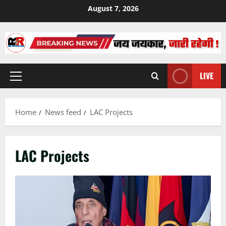
Skip
August 7, 2026
to
content
LIVE
Primary
Menu
Home
News feed
LAC Projects
LAC Projects