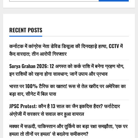
स्टोरेज
वेरिएंट,
कैमरा
और
प्रोसेसर
डिटेल्स
से
RECENT POSTS
पहले
ऑफिशियल
अनाउंसमेंट
कर्नाटक में कांग्रेस नेता डेविड डिसूजा की दिनदहाड़े हत्या, CCTV में
कैद वारदात; तीन आरोपी गिरफ्तार
Surya Grahan 2026: 12 अगस्त को कर्क राशि में बनेगा ग्रहण योग,
इन राशियों को रहना होगा सावधान; जानें उपाय और प्रभाव
भारत पर 100% टैरिफ का खतरा! रूस से तेल खरीद पर अमेरिका का
बड़ा वार, सीनेट में बिल पास
JPSC Protest: कौन है 13 साल का जैन इकदिस हैदर? फर्राटेदार
अंग्रेजी में सरकार से सवाल कर हुआ वायरल
मक्का में सऊदी, पाकिस्तान और तुर्किये का बड़ा रक्षा समझौता, ‘एक पर
हमला तो तीनों पर हमला’ से बदलेगा समीकरण?