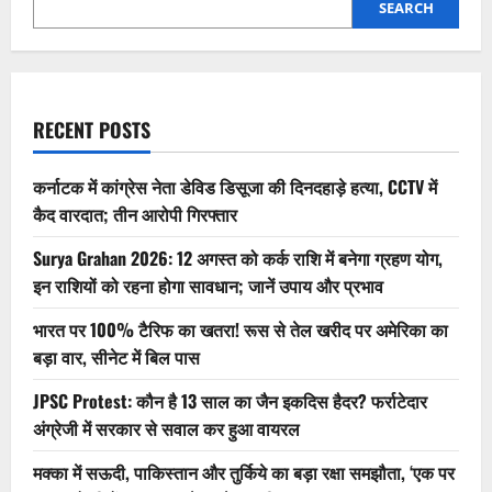
और
SEARCH
स्टोरेज
वेरिएंट
लीक:
लॉन्च
से
पहले
पूरी
RECENT POSTS
जानकारी,
₹22,999
से
शुरू
कर्नाटक में कांग्रेस नेता डेविड डिसूजा की दिनदहाड़े हत्या, CCTV में
कैद वारदात; तीन आरोपी गिरफ्तार
Surya Grahan 2026: 12 अगस्त को कर्क राशि में बनेगा ग्रहण योग,
इन राशियों को रहना होगा सावधान; जानें उपाय और प्रभाव
भारत पर 100% टैरिफ का खतरा! रूस से तेल खरीद पर अमेरिका का
बड़ा वार, सीनेट में बिल पास
JPSC Protest: कौन है 13 साल का जैन इकदिस हैदर? फर्राटेदार
अंग्रेजी में सरकार से सवाल कर हुआ वायरल
मक्का में सऊदी, पाकिस्तान और तुर्किये का बड़ा रक्षा समझौता, ‘एक पर