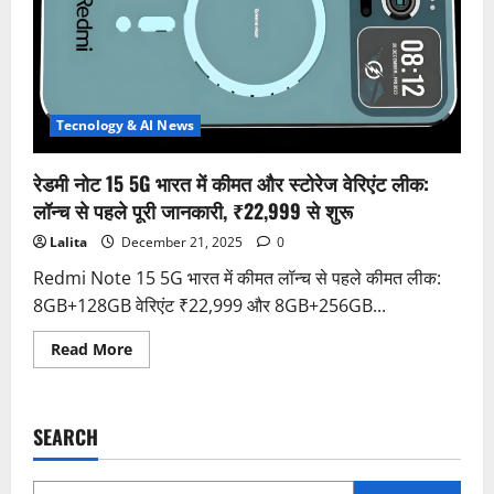
Snapdragon
6
Gen
3
और
6GB
RAM
के
Tecnology & AI News
साथ
परफॉर्मेंस
का
रेडमी नोट 15 5G भारत में कीमत और स्टोरेज वेरिएंट लीक:
बड़ा
खुलासा
लॉन्च से पहले पूरी जानकारी, ₹22,999 से शुरू
Lalita
December 21, 2025
0
Redmi Note 15 5G भारत में कीमत लॉन्च से पहले कीमत लीक:
8GB+128GB वेरिएंट ₹22,999 और 8GB+256GB...
Read
Read More
more
about
रेडमी
नोट
15
SEARCH
5G
भारत
में
कीमत