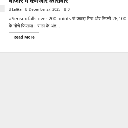
बाजार में कमजोर कारोबार
Lalita
December 27, 2025
0
#Sensex falls over 200 points से ज्यादा गिरा और निफ्टी 26,100
के नीचे फिसला। साल के अंत...
Read
Read More
more
about
Sensex
falls
over
200
points
सेंसेक्स
200
अंक
से
ज्यादा
गिरा,
निफ्टी
26,100
से
नीचे;
बाजार
में
कमजोर
कारोबार