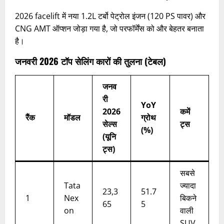
2026 facelift में नया 1.2L टर्बो पेट्रोल इंजन (120 PS पावर) और
CNG AMT ऑप्शन जोड़ा गया है, जो परफॉर्मेंस को और बेहतर बनाता
है।
जनवरी 2026 टॉप सेलिंग कारों की तुलना (टेबल)
जनव
री
YoY
2026
कमें
रैंक
मॉडल
ग्रोथ
सेल्स
ट्स
(%)
(यूनि
ट्स)
सबसे
Tata
ज्यादा
23,3
51.7
1
Nex
बिकने
65
5
on
वाली
SUV