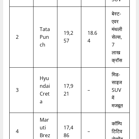
बेस्ट-
एवर
Tata
मंथली
19,2
18.6
2
Pun
सेल्स,
57
4
ch
7
लाख
क्रॉस
मिड-
Hyu
साइज
ndai
17,9
3
–
SUV
Cret
21
में
a
मजबूत
Mar
कॉम्पि
uti
17,4
4
–
टिटिव
Brez
86
सेगमेंट