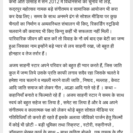
कभी अति उत्साह में सन 2012 में विधानसभा का चुनाव भी लड़े,
रूद्रपुर महोत्सव नामक बड़े संगीतमय व सामाजिक आयोजन भी करा
कर देख लिए। समय के साथ अनमने ढंग से सोशल मीडिया पर कुछ
चैनलों का निर्माण व अव्यवस्थित संचालन भी किए, रिकार्डिंग स्टूडियो
चलवाने की कवायद भी किए किन्तु कहीं भी सफलता नहीं मिली।
पारिवारिक जीवन की बात करें तो विवाह के नौ वर्ष बाद एक बेटी का जन्म
हुआ जिसका नाम इन्होंने बड़े प्यार से लय साहनी रखा, जो बहुत ही
होनहार व तेज तर्रार हैं।
अजय साहनी स्टार अपने परिवार को बहुत ही प्यार करते हैं, जिस जाति
कुल में जन्म लिये उसके प्रति काफी लगाव सदैव रहा जिसके चलते वे
हमेशा नाव चलाने व मछली मारने वाली जाति , निषाद , मल्लाह , केवट
आदि जाति समाज को लेकर गीत , आल्हा आदि गाते रहे हैं । कथा –
कहानियाँ बनाते व फिल्माते रहे हैं । अजय साहनी स्टार ने समय के साथ
स्वयं को बहुत सहेज सा लिया है , समेट सा लिया है और वे अब अपने
संगीतमय व कलात्मक पक्ष को लेकर थोड़े बहुत सोशल मीडिया पर
गतिविधियाँ तो करते ही रहते हैं इसके अलावा जीविको पार्जन हेतु फिल्मों
में कोई भी छोटी – बड़ी भूमिका तथा स्क्रिप्ट , स्टोरी, स्क्रीनप्ले ,
डॉयलाग लेखन कार्य के साथ – साथ कविता बोलने , एक गायक के तौर