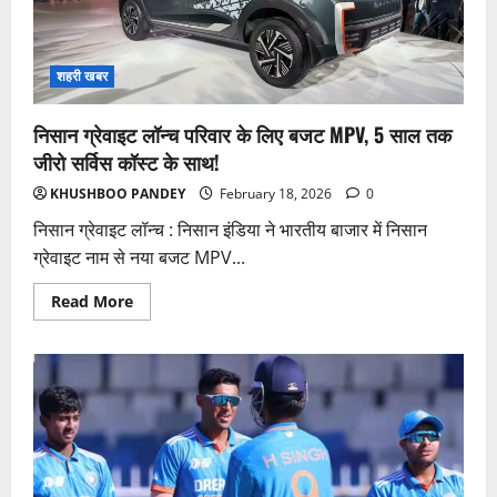
मॉड्यूल
के
भंडाफोड़
के
बाद
शहरी खबर
सुरक्षा
एजेंसियां
सतर्क
निसान ग्रेवाइट लॉन्च परिवार के लिए बजट MPV, 5 साल तक
जीरो सर्विस कॉस्ट के साथ!
KHUSHBOO PANDEY
February 18, 2026
0
निसान ग्रेवाइट लॉन्च : निसान इंडिया ने भारतीय बाजार में निसान
ग्रेवाइट नाम से नया बजट MPV...
Read
Read More
more
about
निसान
ग्रेवाइट
लॉन्च
परिवार
के
लिए
बजट
MPV,
5
साल