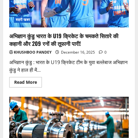
तक
जीरो
सर्विस
कॉस्ट
के
शहरी खबर
साथ!
अभिज्ञान कुंडु भारत के U19 क्रिकेट के चमकते सितारे की
कहानी और 209 रनों की तूफानी पारी!
KHUSHBOO PANDEY
December 16, 2025
0
अभिज्ञान कुंडु : भारत के U19 क्रिकेट टीम के युवा बल्लेबाज अभिज्ञान
कुंडु ने हाल ही में...
Read
Read More
more
about
अभिज्ञान
कुंडु
भारत
के
U19
क्रिकेट
के
चमकते
सितारे
की
कहानी