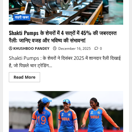
और
209
रनों
की
शहरी खबर
तूफानी
पारी!
Shakti Pumps के शेयरों में 4 सत्रों में 45% की जबरदस्त
रैली: जानिए वजह और भविष्य की संभावना!
KHUSHBOO PANDEY
December 16, 2025
0
Shakti Pumps : के शेयरों ने दिसंबर 2025 में शानदार रैली दिखाई
है, जो पिछले चार ट्रेडिंग...
Read
Read More
more
about
Shakti
Pumps
के
शेयरों
में
4
सत्रों
में
45%
की
जबरदस्त