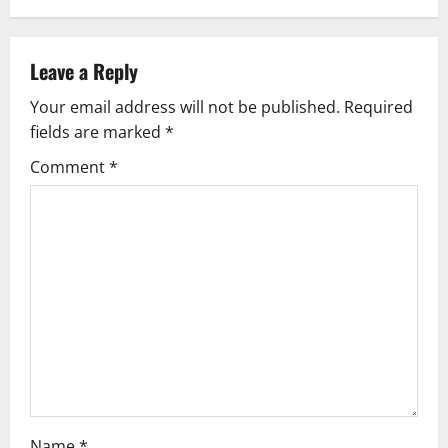
a
v
Leave a Reply
Your email address will not be published.
Required
i
fields are marked
*
g
Comment
*
a
t
i
o
n
Name
*