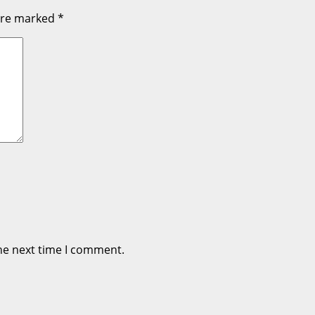
 are marked
*
he next time I comment.