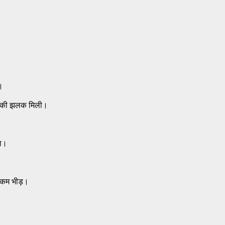
ै।
ट की झलक मिली।
या।
र कम भीड़।