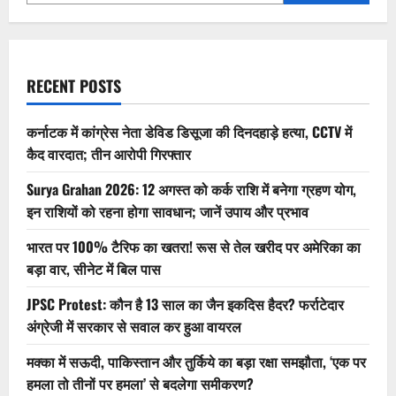
क्लोज्ड-
डोर
मीटिंग?
वायरल
दावे
का
फैक्ट
RECENT POSTS
चेक
कर्नाटक में कांग्रेस नेता डेविड डिसूजा की दिनदहाड़े हत्या, CCTV में
कैद वारदात; तीन आरोपी गिरफ्तार
Surya Grahan 2026: 12 अगस्त को कर्क राशि में बनेगा ग्रहण योग,
इन राशियों को रहना होगा सावधान; जानें उपाय और प्रभाव
भारत पर 100% टैरिफ का खतरा! रूस से तेल खरीद पर अमेरिका का
बड़ा वार, सीनेट में बिल पास
JPSC Protest: कौन है 13 साल का जैन इकदिस हैदर? फर्राटेदार
अंग्रेजी में सरकार से सवाल कर हुआ वायरल
मक्का में सऊदी, पाकिस्तान और तुर्किये का बड़ा रक्षा समझौता, ‘एक पर
हमला तो तीनों पर हमला’ से बदलेगा समीकरण?