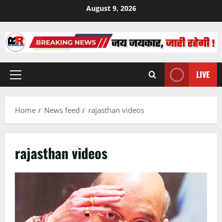
Skip
August 9, 2026
to
content
LIVE
Primary
Menu
Home
News feed
rajasthan videos
rajasthan videos