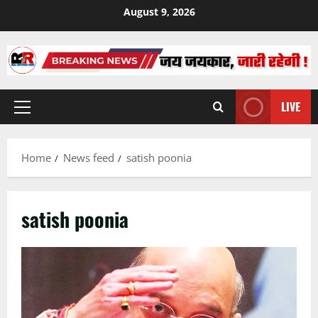
Skip
August 9, 2026
to
content
LIVE
Primary
Menu
Home
News feed
satish poonia
satish poonia