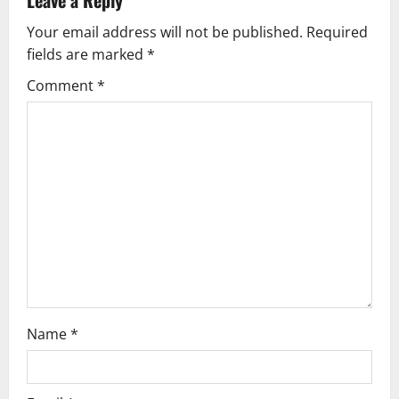
v
Your email address will not be published.
Required
i
fields are marked
*
g
Comment
*
a
t
i
o
n
Name
*